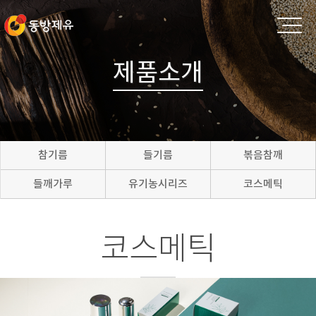
제품소개
참기름
들기름
볶음참깨
들깨가루
유기농시리즈
코스메틱
코스메틱